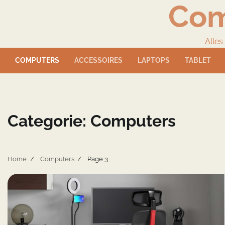
Com
Skip
to
content
Alles
COMPUTERS
ACCESSOIRES
LAPTOPS
TABLET
Categorie:
Computers
Home
Computers
Page 3