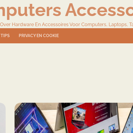
puters Accesso
 Over Hardware En Accessoires Voor Computers, Laptops, T
TIPS
PRIVACY EN COOKIE