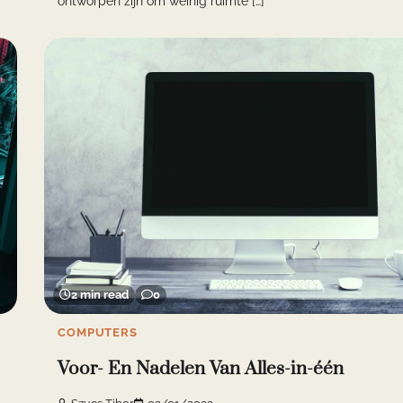
ontworpen zijn om weinig ruimte […]
2 min read
0
COMPUTERS
Voor- En Nadelen Van Alles-in-één