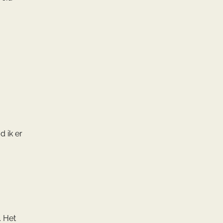
 ik er
. Het