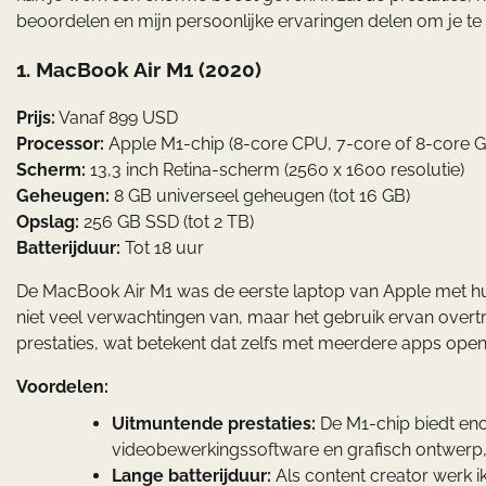
beoordelen en mijn persoonlijke ervaringen delen om je te
1.
MacBook Air M1 (2020)
Prijs:
Vanaf 899 USD
Processor:
Apple M1-chip (8-core CPU, 7-core of 8-core 
Scherm:
13,3 inch Retina-scherm (2560 x 1600 resolutie)
Geheugen:
8 GB universeel geheugen (tot 16 GB)
Opslag:
256 GB SSD (tot 2 TB)
Batterijduur:
Tot 18 uur
De MacBook Air M1 was de eerste laptop van Apple met hun 
niet veel verwachtingen van, maar het gebruik ervan overt
prestaties, wat betekent dat zelfs met meerdere apps open, 
Voordelen:
Uitmuntende prestaties:
De M1-chip biedt enor
videobewerkingssoftware en grafisch ontwerp
Lange batterijduur:
Als content creator werk i