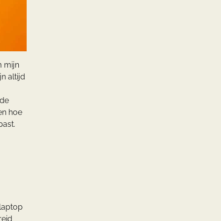
m mijn
 altijd
nde
en hoe
past.
 laptop
reid