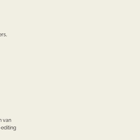
ers,
n van
-editing