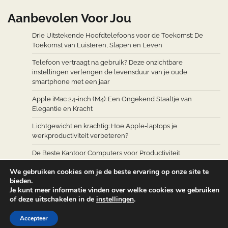
Aanbevolen Voor Jou
Drie Uitstekende Hoofdtelefoons voor de Toekomst: De
Toekomst van Luisteren, Slapen en Leven
Telefoon vertraagt na gebruik? Deze onzichtbare
instellingen verlengen de levensduur van je oude
smartphone met een jaar
Apple iMac 24-inch (M4): Een Ongekend Staaltje van
Elegantie en Kracht
Lichtgewicht en krachtig: Hoe Apple-laptops je
werkproductiviteit verbeteren?
De Beste Kantoor Computers voor Productiviteit
We gebruiken cookies om je de beste ervaring op onze site te
bieden.
Je kunt meer informatie vinden over welke cookies we gebruiken
of deze uitschakelen in de
instellingen
.
Copyright © 2026
Computers Accessoires
Theme: Web
Accepteer
Blog By
Adore Themes
.