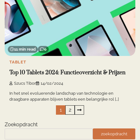
11 min read
0
TABLET
Top 10 Tablets 2024: Functieoverzicht & Prijzen
Szucs Tibor
14/02/2024
In het snel evoluerende landschap van technologie en
draagbare apparaten blijven tablets een belangrijke rol […]
Berichten
1
2
paginering
Zoekopdracht
zoekopdracht