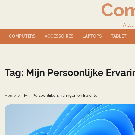
Com
Skip
to
content
Alles
COMPUTERS
ACCESSOIRES
LAPTOPS
TABLET
Tag:
Mijn Persoonlijke Ervar
Home
Mijn Persoonlijke Ervaringen en Inzichten