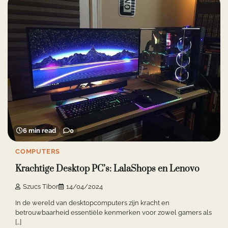
6 min read
0
COMPUTERS
Krachtige Desktop PC’s: LalaShops en Lenovo
Szucs Tibor
14/04/2024
In de wereld van desktopcomputers zijn kracht en
betrouwbaarheid essentiële kenmerken voor zowel gamers als
[…]