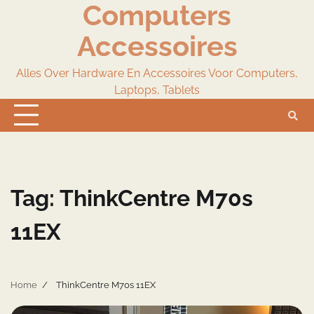
Computers
Skip
to
Accessoires
content
Alles Over Hardware En Accessoires Voor Computers,
Laptops, Tablets
Tag:
ThinkCentre M70s
11EX
Home
ThinkCentre M70s 11EX