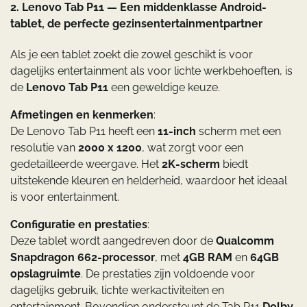
2. Lenovo Tab P11 — Een middenklasse Android-
tablet, de perfecte gezinsentertainmentpartner
Als je een tablet zoekt die zowel geschikt is voor
dagelijks entertainment als voor lichte werkbehoeften, is
de
Lenovo Tab P11
een geweldige keuze.
Afmetingen en kenmerken
:
De Lenovo Tab P11 heeft een
11-inch
scherm met een
resolutie van
2000 x 1200
, wat zorgt voor een
gedetailleerde weergave. Het
2K-scherm
biedt
uitstekende kleuren en helderheid, waardoor het ideaal
is voor entertainment.
Configuratie en prestaties
:
Deze tablet wordt aangedreven door de
Qualcomm
Snapdragon 662-processor
, met
4GB RAM
en
64GB
opslagruimte
. De prestaties zijn voldoende voor
dagelijks gebruik, lichte werkactiviteiten en
entertainment. Bovendien ondersteunt de Tab P11
Dolby