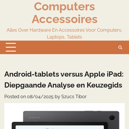
Computers
Skip
to
Accessoires
content
Alles Over Hardware En Accessoires Voor Computers,
Laptops, Tablets
Android-tablets versus Apple iPad:
Diepgaande Analyse en Keuzegids
Posted on
08/04/2025
by
Szucs Tibor