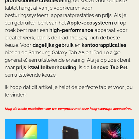
professionele creatieveling
, de keuze voor de juiste
tablet hangt af van je voorkeuren voor
besturingssysteem, apparaatprestaties en prijs. Als je
een gebruiker bent van het
Apple-ecosysteem
of op
zoek bent naar een
high-performance
apparaat voor
creatief werk, dan is de iPad Pro 12.9-inch de beste
keuze. Voor
dagelijks gebruik
en
kantoorapplicaties
bieden de Samsung Galaxy Tab A8 en iPad 10.2 (9e
generatie) een uitstekende ervaring. Als je op zoek bent
naar
prijs-kwaliteitverhouding
, is de
Lenovo Tab P11
een uitstekende keuze.
Ik hoop dat dit artikel je helpt de perfecte tablet voor jou
te vinden!
Krijg de beste prestaties voor uw computer met onze hoogwaardige accessoires.