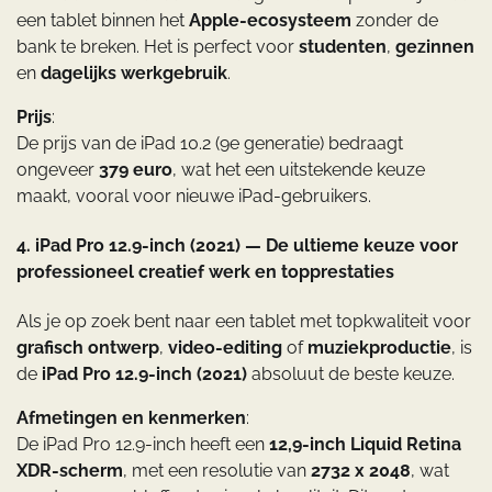
een tablet binnen het
Apple-ecosysteem
zonder de
bank te breken. Het is perfect voor
studenten
,
gezinnen
en
dagelijks werkgebruik
.
Prijs
:
De prijs van de iPad 10.2 (9e generatie) bedraagt
ongeveer
379 euro
, wat het een uitstekende keuze
maakt, vooral voor nieuwe iPad-gebruikers.
4. iPad Pro 12.9-inch (2021) — De ultieme keuze voor
professioneel creatief werk en topprestaties
Als je op zoek bent naar een tablet met topkwaliteit voor
grafisch ontwerp
,
video-editing
of
muziekproductie
, is
de
iPad Pro 12.9-inch (2021)
absoluut de beste keuze.
Afmetingen en kenmerken
:
De iPad Pro 12.9-inch heeft een
12,9-inch
Liquid Retina
XDR-scherm
, met een resolutie van
2732 x 2048
, wat