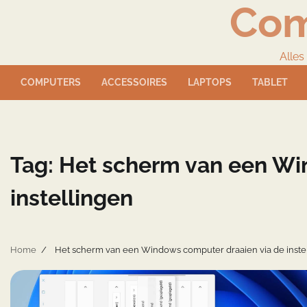
Com
Skip
to
content
Alles
COMPUTERS
ACCESSOIRES
LAPTOPS
TABLET
Tag:
Het scherm van een Wi
instellingen
Home
Het scherm van een Windows computer draaien via de inste