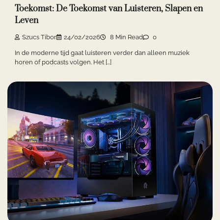
Toekomst: De Toekomst van Luisteren, Slapen en
Leven
Szucs Tibor
24/02/2026
8 Min Read
0
In de moderne tijd gaat luisteren verder dan alleen muziek
horen of podcasts volgen. Het […]