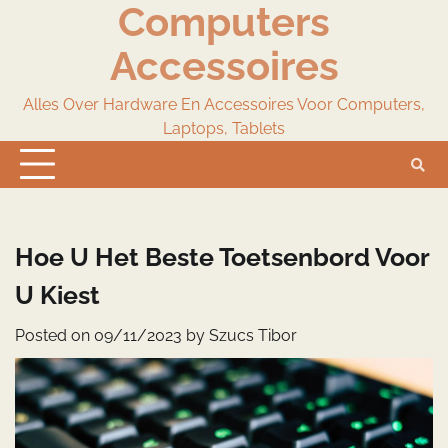
Computers
Skip
to
Accessoires
content
Alles Over Hardware En Accessoires Voor Computers,
Laptops, Tablets
Hoe U Het Beste Toetsenbord Voor
U Kiest
Posted on
09/11/2023
by
Szucs Tibor